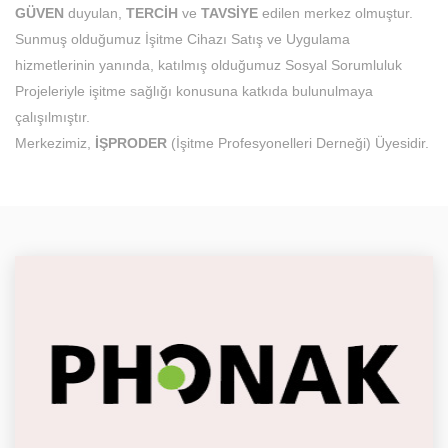
GÜVEN
duyulan,
TERCİH
ve
TAVSİYE
edilen merkez olmuştur.
Sunmuş olduğumuz İşitme Cihazı Satış ve Uygulama
hizmetlerinin yanında, katılmış olduğumuz Sosyal Sorumluluk
Projeleriyle işitme sağlığı konusuna katkıda bulunulmaya
çalışılmıştır.
Merkezimiz,
İŞPRODER
(İşitme Profesyonelleri Derneği) Üyesidir.