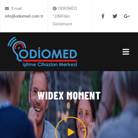
Email:
ODİOMED
info@odiomed.com.tr
"1994'den
Günümüze
PHILIPS HEARLINK