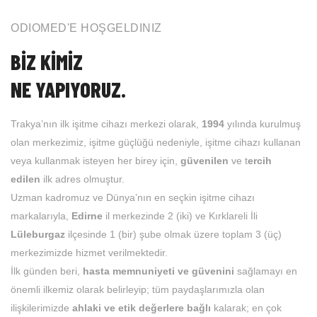
ODIOMED'E HOŞGELDINIZ
BİZ KİMİZ
NE YAPIYORUZ.
Trakya’nın ilk işitme cihazı merkezi olarak,
1994
yılında kurulmuş
olan merkezimiz, işitme güçlüğü nedeniyle, işitme cihazı kullanan
veya kullanmak isteyen her birey için,
güvenilen
ve t
ercih
edilen
ilk adres olmuştur.
Uzman kadromuz ve Dünya’nın en seçkin işitme cihazı
markalarıyla,
Edirne
il merkezinde 2 (iki) ve Kırklareli İli
Lüleburgaz
ilçesinde 1 (bir) şube olmak üzere toplam 3 (üç)
merkezimizde hizmet verilmektedir.
İlk günden beri,
hasta memnuniyeti ve güvenini
sağlamayı en
önemli ilkemiz olarak belirleyip; tüm paydaşlarımızla olan
ilişkilerimizde
ahlaki ve etik değerlere bağlı
kalarak; en çok